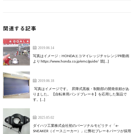
関連する記事
開発事例：競技用電気自動車・制動部
2019.06.14
写真はイメージ：HONDAエコマイレッジチャレンジPR動画
より https://www.honda.co.jp/emc/guide/ 競[…]
開発事例：昇降式黒板・制動部
2019.06.18
写真はイメージです。 昇降式黒板・制動部の開発依頼があ
りました。 【自転車用バンドブレーキ】を応用した製品で
す。[…]
パーソナルモビリティ用ブレーキ
2025.05.02
ダイハツ工業株式会社初のパーソナルモビリティ「e-
SNEAKER（イースニーカー）」に弊社ブレーキパーツが採用