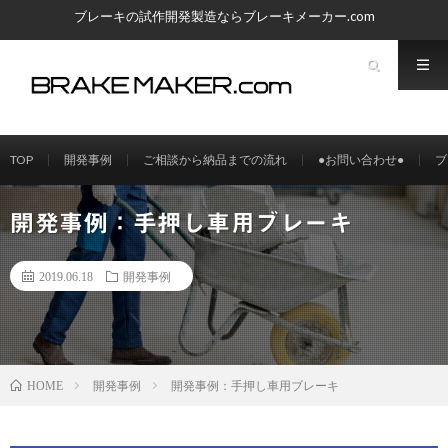
ブレーキの試作開発製造ならブレーキメーカー.com
TOP
開発事例
ご相談から納品までの流れ
●お問い合わせ●
ブ
開発事例：手押し車用ブレーキ
2019.06.18
開発事例
開発事例
開発事例：手押し車用ブレーキ
HOME