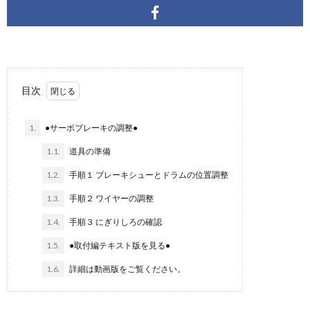
目次
1.
●サーボブレーキの調整●
1.1.
道具の準備
1.2.
手順１ ブレーキシューとドラムの位置調整
1.3.
手順２ ワイヤーの調整
1.4.
手順３ にぎりしろの確認
1.5.
●取付編テキスト版を見る●
1.6.
詳細は動画版をご覧ください。