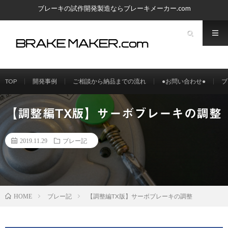
ブレーキの試作開発製造ならブレーキメーカー.com
TOP
開発事例
ご相談から納品までの流れ
●お問い合わせ●
ブ
【調整編TX版】サーボブレーキの調整
2019.11.29
ブレー記
ブレー記
【調整編TX版】サーボブレーキの調整
HOME