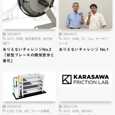
2024.08.07
2024.06.23
AGV
,
AMR
,
唐沢製作所
,
歩行領
AGV
,
AMR
,
EV
,
ゴム
,
サーボブ
域EV
レーキ
ありえないチャレンジNo.2
ありえないチャレンジ No.1
「新型ブレーキの開発苦労と
進化」
2024.03.26
2023.12.30
CAD
,
CAE
,
IoT
,
ブレーキ開発
,
AGV
,
AMR
,
BRAKE-