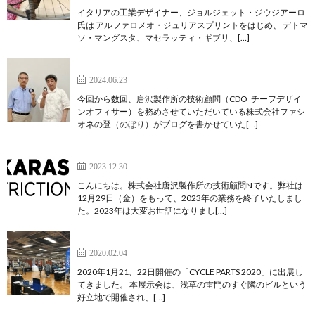
イタリアの⼯業デザイナー、ジョルジェット・ジウジアーロ
⽒は アルファロメオ・ジュリアスプリントをはじめ、 デトマ
ソ・マングスタ、マセラッティ・ギブリ、[…]
ありえないチャレンジ No.1
2024.06.23
今回から数回、唐沢製作所の技術顧問（CDO_チーフデザイ
ンオフィサー）を務めさせていただいている株式会社ファシ
オネの登（のぼり）がブログを書かせていた[…]
今年も大変お世話になりました！
2023.12.30
こんにちは。株式会社唐沢製作所の技術顧問Nです。弊社は
12月29日（金）をもって、2023年の業務を終了いたしまし
た。2023年は大変お世話になりまし[…]
CYCLE PARTS 2020合同展示会への出展
2020.02.04
2020年1月21、22日開催の「CYCLE PARTS 2020」に出展し
てきました。 本展示会は、浅草の雷門のすぐ隣のビルという
好立地で開催され、[…]